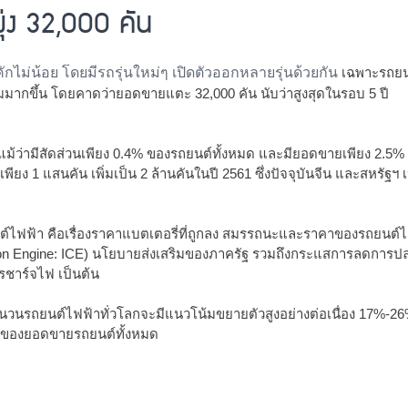
ุ่ง 32,000 คัน
ไม่น้อย โดยมีรถรุ่นใหม่ๆ เปิดตัวออกหลายรุ่นด้วยกัน
เฉพาะรถยนต
มมากขึ้น โดยคาดว่ายอดขายแตะ 32,000 คัน นับว่าสูงสุดในรอบ 5 ปี
น แม้ว่ามีสัดส่วนเพียง 0.4% ของรถยนต์ทั้งหมด และมียอดขายเพียง 2
ีเพียง 1 แสนคัน เพิ่มเป็น 2 ล้านคันในปี 2561 ซึ่งปัจจุบันจีน และสหรัฐ
์ไฟฟ้า คือเรื่องราคาแบตเตอรี่ที่ถูกลง สมรรถนะและราคาของรถยนต์ไฟฟ้
ion Engine: ICE) นโยบายส่งเสริมของภาครัฐ รวมถึงกระแสการลดการปล
รชาร์จไฟ เป็นต้น
นวนรถยนต์ไฟฟ้าทั่วโลกจะมีแนวโน้มขยายตัวสูงอย่างต่อเนื่อง 17%-26%
5% ของยอดขายรถยนต์ทั้งหมด