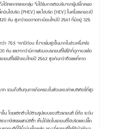
าถึงได้หลากหลายกลุ่ม จึงได้รับการตอบรับจากผู้บริโภคพอ
กอินไฮบริด (PHEV) เเละไฮบริด (HEV) ในครึ่งเเรกของปี
0 คัน สูงกว่ายอดจดทะเบียนใหม่ปี 2561 ที่มีอยู่ 325
า 75% จากปีก่อน ซึ่งจะเพิ่มสูงขึ้นมากในช่วงครึ่งหลัง
000 คัน และหากว่ามีการส่งมอบรถยนต์ไฟฟ้าที่ถูกจองแล้ว
ยรถยนต์ไฟฟ้าของไทยปี 2562 สูงเกินกว่าตัวเลขที่คาด
นบาท รวมถึงต้นทุนการถือครองในส่วนของค่าแบตเตอรี่ที่สูง
ากขึ้น โดยแตกต่างไปตามรูปแบบของตัวรถยนต์ ยี่ห้อ ระดับ
ีอัตราภาษีสรรพสามิตต่ำ เห็นได้ชัดในรถยนต์ไฮบริดและปลั๊ก
รถยนต์ที่ใช้น้ำมันเชื้อเพลิง ขณะที่รถยนต์ไฟฟ้านำเข้ามา