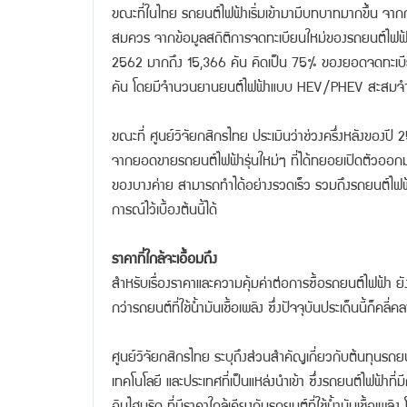
ขณะที่ในไทย รถยนต์ไฟฟ้าเริ่มเข้ามามีบทบาทมากขึ้น จากก
สมควร จากข้อมูลสถิติการจดทะเบียนใหม่ของรถยนต์ไฟฟ้า 
2562 มากถึง 15,366 คัน คิดเป็น 75% ของยอดจดทะเบียนป
คัน โดยมีจำนวนยานยนต์ไฟฟ้าแบบ HEV/PHEV สะสมจำน
ขณะที่ ศูนย์วิจัยกสิกรไทย ประเมินว่าช่วงครึ่งหลังของปี
จากยอดขายรถยนต์ไฟฟ้ารุ่นใหม่ๆ ที่ได้ทยอยเปิดตัวออกมา
ของบางค่าย สามารถทำได้อย่างรวดเร็ว รวมถึงรถยนต์ไฟฟ้าท
การณ์ไว้เบื้องต้นนี้ได้
ราคาที่ใกล้จะเอื้อมถึง
สำหรับเรื่องราคาและความคุ้มค่าต่อการซื้อรถยนต์ไฟฟ้า ย
กว่ารถยนต์ที่ใช้น้ำมันเชื้อเพลิง ซึ่งปัจจุบันประเด็นนี้ก
ศูนย์วิจัยกสิกรไทย ระบุถึงส่วนสำคัญเกี่ยวกับต้นทุนรถ
เทคโนโลยี และประเทศที่เป็นแหล่งนำเข้า ซึ่งรถยนต์ไฟฟ้าที
อินไฮบริด ที่มีราคาใกล้เคียงกับรถยนต์ที่ใช้น้ำมันเชื้อเ