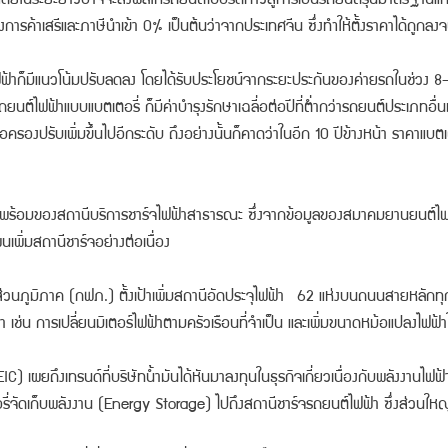
รค้าเสรีและภาษีนำเข้า 0% เป็นต้นว่าจากประเทศจีน ซึ่งทำให้ตั้งราคาได้ถูกลงจนผู
์ไฟฟ้าก็มีแนวโน้มปรับลดลง โดยได้รับประโยชน์จากระยะประกันของค่ายรถในช่วง 8-1
ี่รถยนต์ไฟฟ้าแบบแบตเตอรี่ ก็มีค่าบำรุงรักษาเฉลี่อต่อปีที่ต่ำกว่ารถยนต์ประเภทอื
นการถือครองปรับเพิ่มขึ้นไปอีกระดับ ถึงอย่างนั้นก็คาดว่าในอีก 10 ปีข้างหน้า ราคา
วามพร้อมของสถานีบริการชาร์จไฟฟ้าสาธารณะ ซึ่งจากข้อมูลของสมาคมยานยนต์ไฟฟ
นเพิ่มสถานีชาร์จอย่างต่อเนื่อง
ฟ้าส่วนภูมิภาค (กฟภ.) ตั้งเป้าเพิ่มสถานีอัดประจุไฟฟ้า 62 แห่งบนถนนสายหลั
เช่น การเปลี่ยนมิเตอร์ไฟฟ้าตามครัวเรือนที่จำเป็น และเพิ่มขนาดหม้อแปลงไฟฟ้าใ
C) เผยถึงเทรนด์ที่บริษัทน้ำมันได้หันมาลงทุนในธุรกิจเกี่ยวเนื่องกับพลังงานไฟฟ
รี่จัดเก็บพลังงาน (Energy Storage) ไปถึงสถานีชาร์จรถยนต์ไฟฟ้า ซึ่งส่วนให