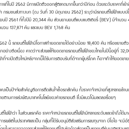
ารที่ในปี 2562 มีการเปิดตัวออกสู่ตลาดมากขึ้นกว่าปีก่อน ด้วยระดับราคาที่เข้
กรมขนส่งทางบก (ณ วันที่ 30 มิถุนายน 2562) ระบุว่ามีรถยนต์ไฟฟ้าเเบบปลั๊
ี 2561 ที่ทั้งปีมี 20,344 คัน ส่วนยานยนต์แบบแบตเตอรี่ (BEV) มีจำนวน 42
วน 137,871 คัน และแบบ BEV 1,768 คัน
 2562 นี้ รถยนต์ไฟฟ้ามีโอกาสทำยอดขายได้อย่างน้อย 18,400 คัน หรือขยายตัวกว่
อย่างต่อเนื่อง คาดว่าจะส่งผลให้ยอดขายรถยนต์ไฟฟ้าของไทยในปีนี้อยู่ที่ 32,
ี่จะเปิดตัวใหม่หลังจากนี้ได้รับการตอบรับที่ดีจากผู้บริโภค ก็อาจทำให้ยอดขา
ังคงเป็นปัจจัยสำคัญต่อการตัดสินใจซื้อรถสักคัน ทั้งราคาจำหน่ายที่สูงหลายล้า
็คลี่คลายตามการเร่งพัฒนาเทคโนโลยีของค่ายรถยนต์ ซึ่งมีแนวโน้มลดลงเรื่อยๆ
ยนต์ไฟฟ้าว่า ในส่วนแรกคือ ราคาจำหน่ายรถยนต์ไฟฟ้ามีหลายระดับและเข้าถึงได้ม
่มีการผลิตในประเทศและเป็น กลุ่มที่ได้รับอนุมัติส่งเสริมการลงทุนจาก บีโอไอ จะม
พลิง โดยในระยะยาวอาจจะส่งผลให้รถยนต์ไฮบริดก้าวสู่การเป็นรถยนต์รุ่นมาตรฐานแทน