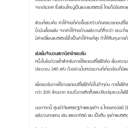
จากประเทศ ซึ่งส่วนใหญ่เป็นแบบแบตเตอรี่ ไทยก็มีข้อตกลงกา
ส่วนที่สองคือ ค่าใช้จ่ายที่เกิดขึ้นระหว่างถือครองรถยนต
น้ำมันเชื้อเพลิง จากค่าใช้จ่ายด้านพลังงานที่ต่ำกว่า ขณะท
มีค่าเปลี่ยนแบตเตอรี่ซึ่งเป็นค่าใช้จ่ายที่สูง ทำให้ต้นทุ
เร่งเพิ่มจำนวนสถานีชาร์จรองรับ
หนึ่งในข้อกังวลใจสำหรับการใช้รถยนต์ไฟฟ้าคือ เรื่องค
ประมาณ 340 แห่ง ถึงอย่างนั้นหน่วยงานที่เกี่ยวข้องก็มีแผ
เพื่อรองรับการใช้งานรถยนต์ไฟฟ้าที่มีในปัจจุบัน การไฟ
กว่า 200 ล้านบาท รวมถึงการติดตั้งและปรับปรุงระบบไฟฟ้า 
นอกจากนี้ ศูนย์วิจัยเศรษฐกิจและธุรกิจ ธ.ไทยพาณิชย์ (EI
พลังงานทดแทน เช่น แสงอาทิตย์ ลม เป็นต้น ธุรกิจแบตเตอ