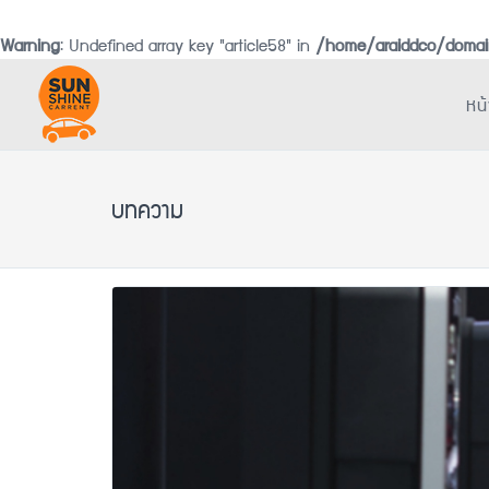
Warning
: Undefined array key "article58" in
/home/araiddco/domain
หน
บทความ