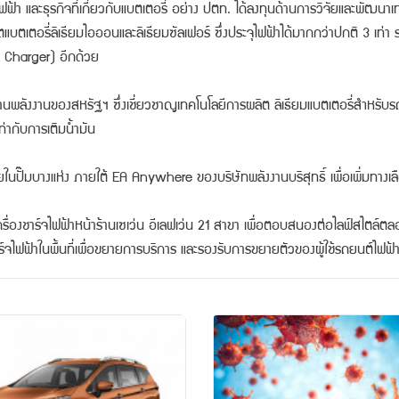
จไฟฟ้า และธุรกิจที่เกี่ยวกับแบตเตอรี่ อย่าง ปตท. ได้ลงทุนด้านการวิจัยและพัฒ
ตแบตเตอรี่ลิเธียมไอออนและลิเธียมซัลเฟอร์ ซึ่งประจุไฟฟ้าได้มากกว่าปกติ 3 เท่
l Charger) อีกด้วย
นพลังงานของสหรัฐฯ ซึ่งเชี่ยวชาญเทคโนโลยีการผลิต ลิเธียมแบตเตอรี่สำหรับรถยน
่ากับการเติมน้ำมัน
ภายในปั๊มบางแห่ง ภายใต้ EA Anywhere ของบริษัทพลังงานบริสุทธิ์ เพื่อเพิ่มทางเล
งเครื่องชาร์จไฟฟ้าหน้าร้านเซเว่น อีเลฟเว่น 21 สาขา เพื่อตอบสนองต่อไลฟ์สไตล์ต
์จไฟฟ้าในพื้นที่เพื่อขยายการบริการ และรองรับการขยายตัวของผู้ใช้รถยนต์ไฟฟ้าที