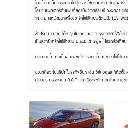
โดยในไทยก็มีการขยายไปสู่ธุรกิจใหม่ทั้งการตั้งสถานีชาร์
โรงงานแบตเตอรี่ต้นแบบที่สถาบันวิทยสิริเมธี จ.ระยอง ผลิ
14 แห่ง และพัฒนาเครื่องชาร์จไฟฟ้าแบบติดผนัง (EV Wal
สำหรับ บางจาก ได้ลงทุนในเอน- เนเวท ธุรกิจสตาร์ตอัพด้า
เป็นสถานีชาร์จไฟฟ้าแบบ Quick Charge ให้รวดเร็วเทียบเท
นอกจากนี้ คาลเท็กซ์ และซัสโก้ เริ่มติดตั้งจุดชาร์จไฟฟ้า
ขณะเดียวกันบริษัทในธุรกิจอื่นๆ เช่น ซีพี ออลล์ ก็ติดตั้
ศูนย์บริการรถยนต์ A.C.T. และ Cockpit ที่ติดตั้งสถานีชาร