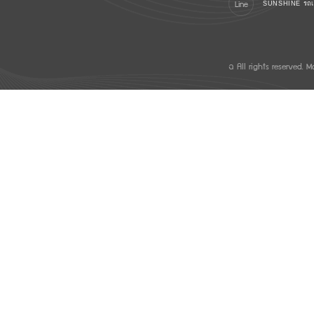
Line
SUNSHINE รถเช่
© All rights reserved.