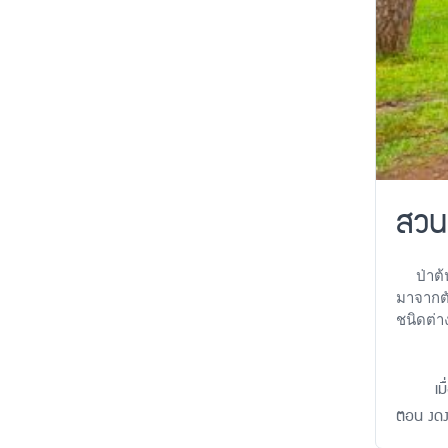
สวนส
ป่าต้นส
มาจากตั
ชนิดต่
เมื่อมาถ
ตอน งดงา