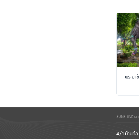
พระยาช้า
SUNSHINE รถเช่
4/1 บ้านท่อ 